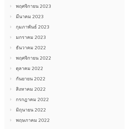
กุมภาพันธ์ 2024
มกราคม 2024
ธันวาคม 2023
พฤศจิกายน 2023
มีนาคม 2023
กุมภาพันธ์ 2023
มกราคม 2023
ธันวาคม 2022
พฤศจิกายน 2022
ตุลาคม 2022
กันยายน 2022
สิงหาคม 2022
กรกฎาคม 2022