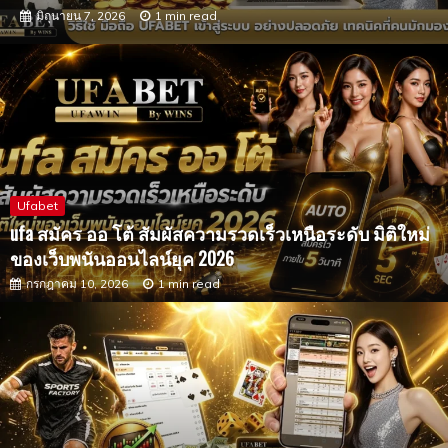
UFABETสมัครสมาชิกวันนี้ เว็บบอลUFABETฝากถอนออ
โต้
กุมภาพันธ์ 5, 2024
1 min read
Ufabet
ufa สมัคร ออ โต้ สัมผัสความรวดเร็วเหนือระดับ มิติใหม่
ของเว็บพนันออนไลน์ยุค 2026
กรกฎาคม 10, 2026
1 min read