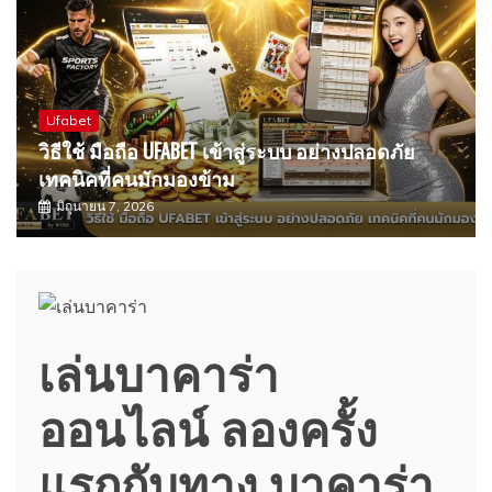
Ufabet
UFABETสมัครสมาชิกวันนี้ เว็บบอลUFABETฝากถอน
ออโต้
มีนาคม 20, 2026
เล่นบาคาร่า