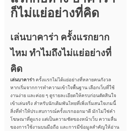
ออนไลน์ ลองครั้ง
แรกกับทาง บาคาร่า
ก็ไม่แย่อย่างที่คิด
เล่นบาคาร่า ครั้งแรกยาก
ไหม ทำไมถึงไม่แย่อย่างที่
คิด
เล่นบาคาร่า
ครั้งแรกไม่ได้แย่อย่างที่หลายคนกังวล
หากเริ่มจากการทำความเข้าใจพื้นฐาน เลือกเว็บที่ใช้
งานง่าย และค่อย ๆ ดูรายละเอียดให้ครบก่อนตัดสินใจ