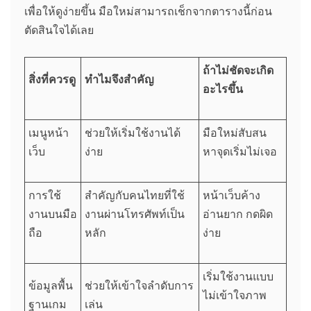
ตอบคำถามของทีมงาน หรือความชัดของข้อมูลบนมือ
ถือ จุดนี้ช่วยให้คนไทยที่กำลังเปรียบเทียบหลายเว็บ
ตัดสินใจได้รอบคอบขึ้น
เพื่อให้ดูง่ายขึ้น มือใหม่สามารถเช็กจากตารางนี้ก่อน
ตัดสินใจได้เลย
ถ้าไม่ชัดจะเกิด
สิ่งที่ควรดู
ทำไมจึงสำคัญ
อะไรขึ้น
เมนูหน้า
ช่วยให้เริ่มใช้งานได้
มือใหม่สับสน
เว็บ
ง่าย
หาจุดเริ่มไม่เจอ
การใช้
สำคัญกับคนไทยที่ใช้
หน้าเว็บค้าง
งานบนมือ
งานผ่านโทรศัพท์เป็น
อ่านยาก กดผิด
ถือ
หลัก
ง่าย