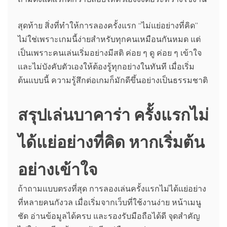
โปรโมตสั้น ๆ เพียงอย่างเดียว ควรใช้เวลาอ่านข้อมูล ดู
รีวิว และสังเกตว่าหน้าเว็บอธิบายสิ่งสำคัญไว้ครบหรือ
ไม่ ถ้ามีจุดไหนยังไม่ชัด ก็ควรถามให้เข้าใจก่อน การ
ถามตั้งแต่แรกดีกว่าปล่อยให้ตัวเองงงต่อระหว่างใช้งาน
สุดท้าย สิ่งที่ทำให้การลองครั้งแรก “ไม่แย่อย่างที่คิด”
ไม่ใช่เพราะเกมนี้ง่ายสำหรับทุกคนเหมือนกันหมด แต่
เป็นเพราะคนเล่นเริ่มอย่างมีสติ ค่อย ๆ ดู ค่อย ๆ เข้าใจ
และไม่บังคับตัวเองให้ต้องรู้ทุกอย่างในทันที เมื่อเริ่ม
ต้นแบบนี้ ความรู้สึกต่อเกมก็มักดีขึ้นอย่างเป็นธรรมชาติ
สรุปเล่นบาคาร่า ครั้งแรกไม่
ได้แย่อย่างที่คิด หากเริ่มต้น
อย่างเข้าใจ