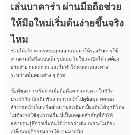
ขึ้นหรือเปล่า ถ้าตอบได้ว่าชัด ใช้งานง่าย และมีข้อมูล
รองรับเพียงพอ การเริ่มต้นก็จะไม่ดูเป็นเรื่องยากเกินไป
เล่นบาคาร่า ผ่านมือถือช่วย
ให้มือใหม่เริ่มต้นง่ายขึ้นจริง
ไหม
ช่วยได้จริง หากระบบถูกออกแบบมาให้รองรับการใช้
งานผ่านมือถือแบบเต็มรูปแบบ ไม่ใช่แค่เปิดได้ แต่ต้อง
อ่านง่าย กดสะดวก และไม่ทำให้คนเล่นหลงทาง
ระหว่างขั้นตอนต่าง ๆ ด้วย
ข้อดีของการเริ่มผ่านมือถือคือความสะดวกในชีวิต
ประจำวัน นักเดิมพันสามารถเข้าไปดูข้อมูล ทดลอง