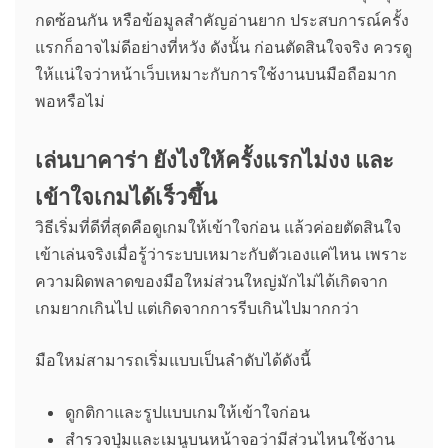
เวลาเลื่อนหาข้อมูลเองนาน ๆ
อย่างไรก็ตาม ความสะดวกของมือถือจะมีความหมายก็
ต่อเมื่อเว็บนั้นทำระบบมาดีจริง หากเปิดแล้วกระตุก ปุ่ม
กดซ้อนกัน หรือข้อมูลสำคัญอ่านยาก ประสบการณ์ครั้ง
แรกก็อาจไม่ดีอย่างที่หวัง ดังนั้น ก่อนตัดสินใจจริง ควรดู
ให้แน่ใจว่าหน้าเว็บเหมาะกับการใช้งานบนมือถือมาก
พอหรือไม่
เล่นบาคาร่า ยังไงให้ครั้งแรกไม่งง และ
เข้าใจเกมได้เร็วขึ้น
วิธีเริ่มที่ดีที่สุดคือดูเกมให้เข้าใจก่อน แล้วค่อยตัดสินใจ
เข้าเล่นจริงเมื่อรู้ว่าระบบเหมาะกับตัวเองแค่ไหน เพราะ
ความผิดพลาดของมือใหม่ส่วนใหญ่มักไม่ได้เกิดจาก
เกมยากเกินไป แต่เกิดจากการรีบเกินไปมากกว่า