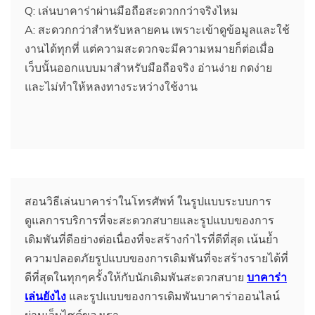
ข้อมูลพื้นฐานของเกม ช่องทางติดต่อทีมช่วยเหลือ และ
รีวิวจากคนที่เคยใช้งานมาก่อน เพื่อให้เห็นภาพรวมก่อน
ตัดสินใจ
Q: เล่นบาคาร่าผ่านมือถือสะดวกกว่าจริงไหม
A: สะดวกกว่าสำหรับหลายคน เพราะเข้าดูข้อมูลและใช้
งานได้ทุกที่ แต่ความสะดวกจะมีความหมายก็ต่อเมื่อ
เว็บนั้นออกแบบมาสำหรับมือถือจริง อ่านง่าย กดง่าย
และไม่ทำให้หลงทางระหว่างใช้งาน
สอนวิธีเล่นบาคาร่าในโทรศัพท์ ในรูปแบบระบบการ
ดูแลการบริการที่จะสะดวกสบายและรูปแบบของการ
เดิมพันที่ดีอย่างต่อเนื่องที่จะสร้างกำไรที่ดีที่สุด
เน้นย้ำ