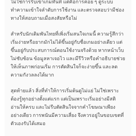
ถ้าถามแบบตรงที่สุด การลองเล่นครั้งแรกไม่ได้แย่อย่าง
ที่หลายคนกังวล เมื่อเริ่มจากเว็บที่ใช้งานง่าย หน้าเมนู
ชัด อ่านข้อมูลได้ครบ และรองรับมือถือได้ดี จุดสำคัญ
ไม่ใช่การรีบเข้าเกมทันที แต่คือการค่อย ๆ ดูระบบ
ทำความเข้าใจลำดับการใช้งาน และตรวจสอบว่ามีช่อง
ทางให้สอบถามเมื่อสงสัยหรือไม่
สำหรับนักเดิมพันไทยที่เพิ่งเริ่มสนใจเกมนี้ ความรู้สึกว่า
เริ่มง่ายหรือยากมักไม่ได้ขึ้นอยู่กับชื่อเกมอย่างเดียว แต่
ขึ้นอยู่กับประสบการณ์ตอนใช้งานจริงด้วย หากหน้าเว็บ
ไม่ซับซ้อน ข้อมูลหาเจอไว และมีรีวิวหรือคำอธิบายช่วย
ให้เห็นภาพก่อนเริ่ม การตัดสินใจก็จะง่ายขึ้น และลด
ความกังวลลงได้มาก
สุดท้ายแล้ว สิ่งที่ทำให้การเริ่มต้นดูไม่แย่ ไม่ใช่เพราะ
ต้องรู้ทุกอย่างตั้งแต่แรก แต่เป็นเพราะเริ่มอย่างมีสติ