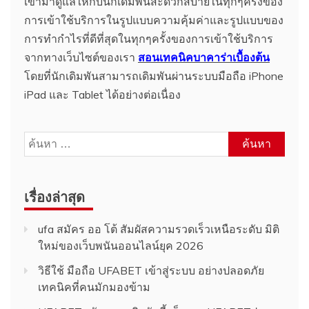
ที่สุดอย่างมากมายในระบบการดูแลการบริการ
และมีการรองรับผ่านระบบ iOS ระบบแอนดรอยด์ที่จะ
เข้ามาดูแลให้กับนักเดิมพันสะดวกสบายในทุกๆครั้งของ
การเข้าใช้บริการในรูปแบบความคุ้มค่าและรูปแบบของ
การทำกำไรที่ดีที่สุดในทุกๆครั้งของการเข้าใช้บริการ
จากทางเว็บไซต์ของเรา
สอนเทคนิคบาคาร่าเบื้องต้น
โดยที่นักเดิมพันสามารถเดิมพันผ่านระบบมือถือ iPhone
iPad และ Tablet ได้อย่างต่อเนื่อง
ค้นหา
สำหรับ:
เรื่องล่าสุด
ufa สมัคร ออ โต้ สัมผัสความรวดเร็วเหนือระดับ มิติ