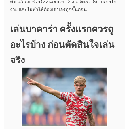
ชวนเชื่อเพียงอย่างเดียว
สรุปแบบสั้นที่สุด การลองครั้งแรกจะไม่น่ากังวลเท่าที่
คิด เมื่อเว็บช่วยให้คนเล่นเข้าใจเกมได้เร็ว ใช้งานต่อได้
ง่าย และไม่ทำให้ต้องเดาเองทุกขั้นตอน
เล่นบาคาร่า ครั้งแรกควรดู
อะไรบ้าง ก่อนตัดสินใจเล่น
จริง