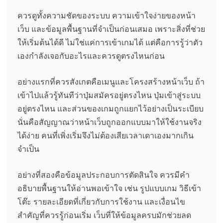
ควรดูทั้งความชัดของระบบ ความเข้าใจง่ายของหน้า
เว็บ และข้อมูลพื้นฐานที่จำเป็นก่อนเสมอ เพราะสิ่งที่ช่วย
ให้เริ่มต้นได้ดี ไม่ใช่แค่การเข้าเกมได้ แต่คือการรู้ว่าตัว
เองกำลังเจอกับอะไรและควรดูตรงไหนก่อน
อย่างแรกที่ควรสังเกตคือเมนูและโครงสร้างหน้าเว็บ ถ้า
เข้าไปแล้วรู้ทันทีว่าปุ่มสมัครอยู่ตรงไหน ปุ่มเข้าสู่ระบบ
อยู่ตรงไหน และส่วนของเกมถูกแยกไว้อย่างเป็นระเบียบ
นั่นคือสัญญาณว่าหน้าเว็บถูกออกแบบมาให้ใช้งานจริง
ได้ง่าย คนที่เพิ่งเริ่มจึงไม่ต้องเสียเวลาเดาเองมากเกิน
จำเป็น