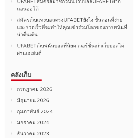
ใหม่ของเว็บพนันออนไลน์ยุค 2026
วิธีใช้ มือถือ UFABET เข้าสู่ระบบ อย่างปลอดภัย
เทคนิคที่คนมักมองข้าม
UFABETสมัครสมาชิกวันนี้ เว็บบอลUFABETฝาก
ถอนออโต้
สมัครเว็บแทงบอลตรงUFABETยังไง ขั้นตอนที่ง่าย
และรวดเร็วที่จะทำให้คุณเข้าร่วมโลกของการพนันที่
น่าตื่นเต้น
UFABETเว็บพนันบอลที่นิยม เวอร์ชั่นเก่าเว็บบอลไม่
ผ่านเอเย่นต์
คลังเก็บ
กรกฎาคม 2026
มิถุนายน 2026