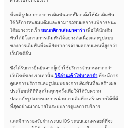
ความปลอดภัยรูปแบบของการเดิมพันที่จะสร้างรายได้ที่
ดีที่สุดในทุกๆครั้งให้กับนักเดิมพันสะดวกสบาย
บาคาร่า
เล่นยังไง
และรูปแบบของการเดิมพันบาคาร่าออนไลน์
ผ่านเว็บไซต์ของเรา
ที่จะมีรูปแบบของการเดิมพันแบบป๊อกเด้งให้นักเดิมพัน
ใช้วิธีการสะสมแต้มและสามารถพบผลการแพ้การชนะ
ได้อย่างรวดเร็ว
สอนกติกาเล่นบาคาร่า
เพื่อให้นักเดิม
พันได้มีโอกาสการเดิมพันได้อย่างต่อเนื่องและรูปแบบ
ของการเดิมพันที่จะมีอัตราการจ่ายผลตอบแทนที่สูงกว่า
เว็บไซต์อื่น
ซึ่งได้รับการยืนยันจากผู้เข้าใช้บริการจำนวนมากกว่า
เว็บไซต์ของเราเท่านั้น
วิธีอ่านเค้าไพ่บาคาร่า
ที่จะมีการ
ดูแลการบริการและรูปแบบของการเดิมพันที่จะสร้างผล
ประโยชน์ที่ดีที่สุดในทุกๆครั้งเพื่อให้ได้รับความ
ปลอดภัยรูปแบบของการนำความคิดที่จะสร้างรายได้ที่ดี